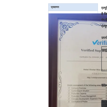
प्रमाणन
एल्य
है ज
रंग 
एल्य
उपयो
एल्य
पैकि