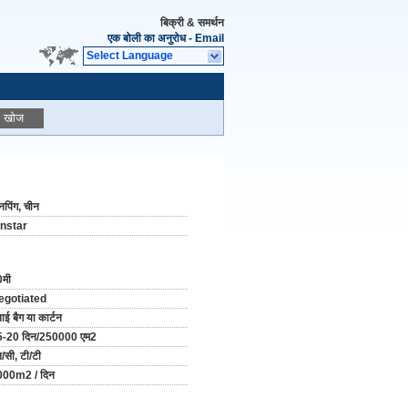
बिक्री & समर्थन
एक बोली का अनुरोध
-
Email
Select Language
खोज
पिंग, चीन
instar
0मी
egotiated
नाई बैग या कार्टन
5-20 दिन/250000 एम2
/सी, टी/टी
000m2 / दिन