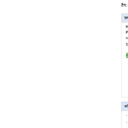
टैग:
सम
H
P
व्
द
अध