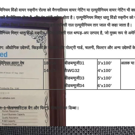
ुमिनियम विंडो वायर स्क्रीन रोल्स को मैगनालियम वायर नेटिंग या एल्युमीनियम वायर नेटिंग भी 
िसमें मैग्नीशियम होता है, और रंग चांदी सफेद होता है।
एल्यूमीनियम मिश्र धातु विंडो स्क्रीन को ए
में लेपित किया जा सकता है, इसलिए इसे एपॉक्सी राल एल्यूमीनियम तार जाल भी कहा जाता है।
ूमीनियम मिश्र धातु विंडो स्क्रीन लेपित एपॉक्सी राल थप्पड़-अप उत्पाद है, जो मुख्य रूप से अम
ग: औद्योगिक उद्देश्यों, खिड़की के दरवाजे और पोल्ट्री गार्ड, चलनी, फिल्टर और अन्य उद्देश्यो
ूमिनियम वायर मेष
18X16
बीडब्ल्यूजी31
3'x100'
अलक या 
14x14
BWG32
4'x100'
बीडब्ल्यूजी33
5'x100'
बीडब्ल्यूजी34
6'x100'
ंग: 1 रोल/प्लास्टिक बैग और फिर 1 रोल/गत्ते का डिब्बा।