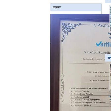
प्रमाणन
निर
स
वाय
1