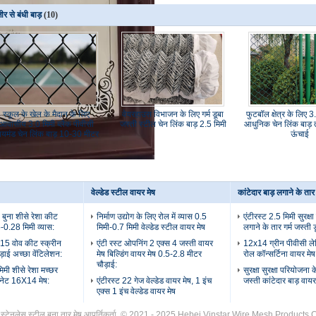
जीर से बंधी बाड़
(10)
स्कूल के खेल के मैदान के लिए
वेयरहाउस विभाजन के लिए गर्म डूबा
फुटबॉल क्षेत्र के लिए 3
आवासीय 3.0 मिमी ब्लैक पीवीसी
जस्ती स्टील चेन लिंक बाड़ 2.5 मिमी
आधुनिक चेन लिंक बाड़ 
ायमंड चेन लिंक बाड़ 10-30 मीटर
ऊंचाई
वेल्डेड स्टील वायर मेष
कांटेदार बाड़ लगाने के तार
 बुना शीसे रेशा कीट
निर्माण उद्योग के लिए रोल में व्यास 0.5
एंटीरस्ट 2.5 मिमी सुरक्षा
5-0.28 मिमी व्यास:
मिमी-0.7 मिमी वेल्डेड स्टील वायर मेष
लगाने के तार गर्म जस्ती ड
15 वोव कीट स्क्रीन
एंटी रस्ट ओपनिंग 2 एक्स 4 जस्ती वायर
12x14 ग्रीन पीवीसी लेप
ड़ाई अच्छा वेंटिलेशन:
मेष बिल्डिंग वायर मेष 0.5-2.8 मीटर
रोल कॉन्सर्टिना वायर मे
चौड़ाई:
मी शीसे रेशा मच्छर
सुरक्षा सुरक्षा परियोजना 
 नेट 16X14 मेष:
एंटीरस्ट 22 गेज वेल्डेड वायर मेष, 1 इंच
जस्ती कांटेदार बाड़ वायर
एक्स 1 इंच वेल्डेड वायर मेष
ता स्टेनलेस स्टील बुना तार मेष आपूर्तिकर्ता. © 2021 - 2025 Hebei Vinstar Wire Mesh Products