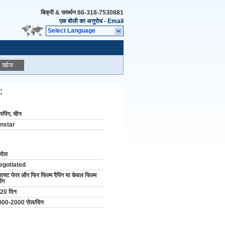
बिक्री & समर्थन
86-318-7530881
एक बोली का अनुरोध
-
Email
Select Language
खोज
;
पिंग, चीन
instar
रोल
egotiated
राफ्ट पेपर और फिर फिल्म रैपिंग या केवल फिल्म
िंग
20 दिन
000-2000 रोल/दिन