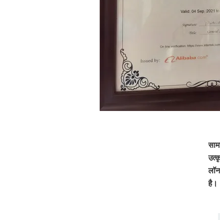
साम
उत्क
लॉन 
है।