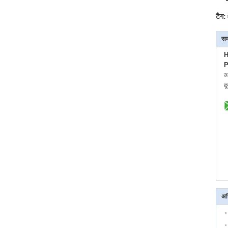
टैग:
सम
H
P
व्
द
अध