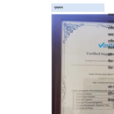
प्रमाणन
सामा
साद
टवी
साद
टवी
रिव
तार 
रोल 
रोल 
जंग 
एंटी
विरो