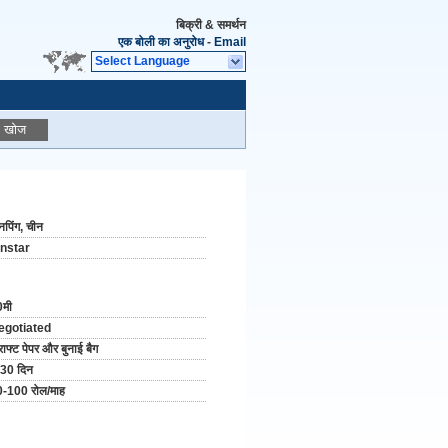
बिक्री & समर्थन
एक बोली का अनुरोध
-
Email
Select Language
खोज
पिंग, चीन
instar
0मी
egotiated
राफ्ट पेपर और बुनाई बैग
30 दिन
-100 रोल/माह