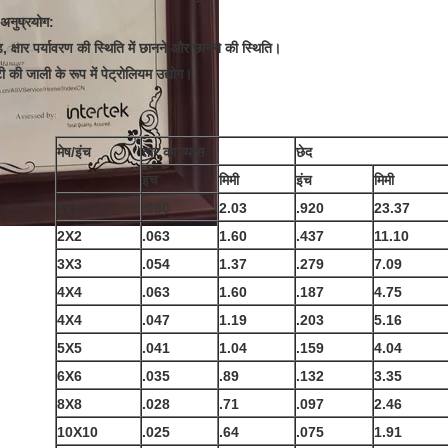
अनुप्रयोग:
, क्षार पर्यावरण की स्थिति में छानने और छानने की स्थिति।
टी की जाली के रूप में पेट्रोलियम उद्योग।
मेष/इंच
तार का व्यास
छेद
इंच
मिमी
इंच
मिमी
1x1
.080
2.03
.920
23.37
2X2
.063
1.60
.437
11.10
3X3
.054
1.37
.279
7.09
4X4
.063
1.60
.187
4.75
4X4
.047
1.19
.203
5.16
5X5
.041
1.04
.159
4.04
6X6
.035
.89
.132
3.35
8X8
.028
.71
.097
2.46
10X10
.025
.64
.075
1.91