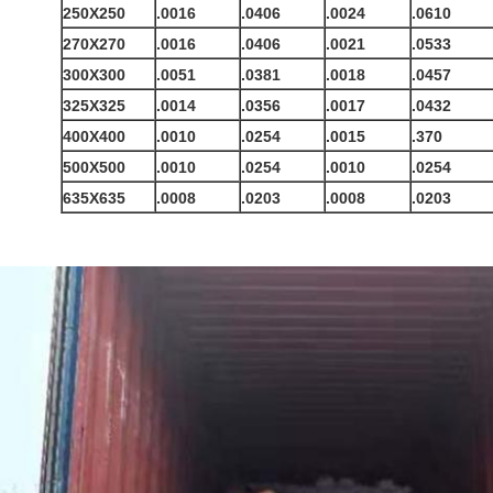
250X250
.0016
.0406
.0024
.0610
270X270
.0016
.0406
.0021
.0533
300X300
.0051
.0381
.0018
.0457
325X325
.0014
.0356
.0017
.0432
400X400
.0010
.0254
.0015
.370
500X500
.0010
.0254
.0010
.0254
635X635
.0008
.0203
.0008
.0203