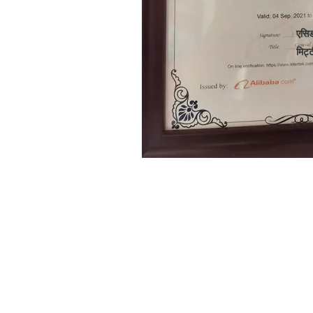
एसिड
मिट्