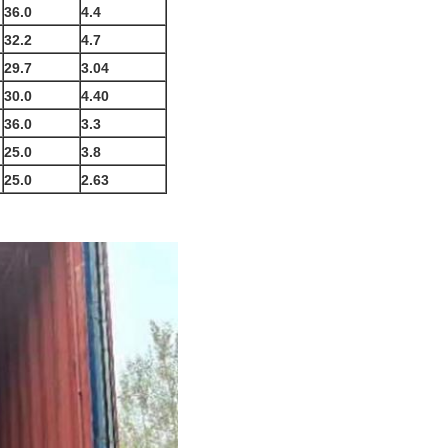
36.0
4.4
32.2
4.7
29.7
3.04
30.0
4.40
36.0
3.3
25.0
3.8
25.0
2.63