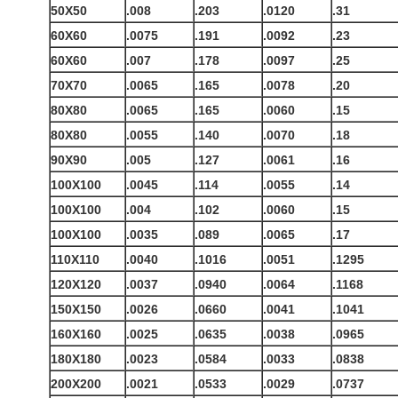
50X50
.008
.203
.0120
.31
60X60
.0075
.191
.0092
.23
60X60
.007
.178
.0097
.25
70X70
.0065
.165
.0078
.20
80X80
.0065
.165
.0060
.15
80X80
.0055
.140
.0070
.18
90X90
.005
.127
.0061
.16
100X100
.0045
.114
.0055
.14
100X100
.004
.102
.0060
.15
100X100
.0035
.089
.0065
.17
110X110
.0040
.1016
.0051
.1295
120X120
.0037
.0940
.0064
.1168
150X150
.0026
.0660
.0041
.1041
160X160
.0025
.0635
.0038
.0965
180X180
.0023
.0584
.0033
.0838
200X200
.0021
.0533
.0029
.0737