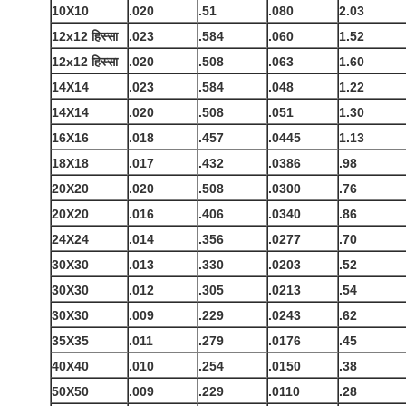
10X10
.020
.51
.080
2.03
12x12 हिस्सा
.023
.584
.060
1.52
12x12 हिस्सा
.020
.508
.063
1.60
14X14
.023
.584
.048
1.22
14X14
.020
.508
.051
1.30
16X16
.018
.457
.0445
1.13
18X18
.017
.432
.0386
.98
20X20
.020
.508
.0300
.76
20X20
.016
.406
.0340
.86
24X24
.014
.356
.0277
.70
30X30
.013
.330
.0203
.52
30X30
.012
.305
.0213
.54
30X30
.009
.229
.0243
.62
35X35
.011
.279
.0176
.45
40X40
.010
.254
.0150
.38
50X50
.009
.229
.0110
.28