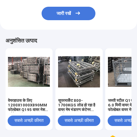
जारी रखें
अनुशंसित उत्पाद
वेयरहाउस के लिए
सुपरमार्केट 800-
जस्ती स्टील Q195
1200X1000X890MM
1700KGS लोड हो रहा है
6.0 मिमी वायर मेष प
फोल्डेबल Q195 वायर मेश
वायर मेष भंडारण कंटेनर
फोल्डेबल वायर मेष बा
स्टोरेज कंटेनर:
बंधनेवाला
सबसे अच्छी कीमत
सबसे अच्छी कीमत
सबसे अच्छी 