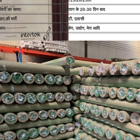
ाई
10/15/20/25m
ीवरी का समय:
भुगतान के 20-30 दिन बाद
ान की शर्तें:
टी/टी, एल/सी
दन:
निर्माण, उद्योग, मेरा आदि