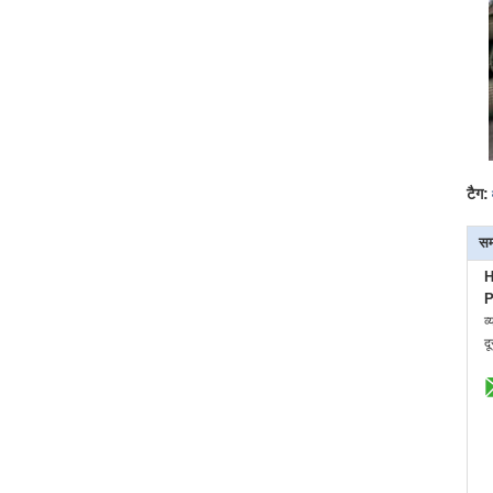
टैग:
सम
H
P
व्
द