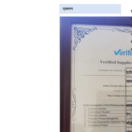
प्रमाणन
प्र
सामग
आक
रंग:
चौड