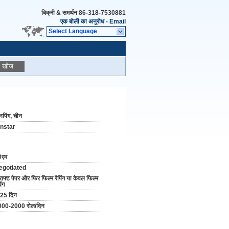
बिक्री & समर्थन
86-318-7530881
एक बोली का अनुरोध
-
Email
Select Language
खोज
पिंग, चीन
instar
0एम
egotiated
राफ्ट पेपर और फिर फिल्म रैपिंग या केवल फिल्म
िंग
25 दिन
000-2000 रोल/दिन