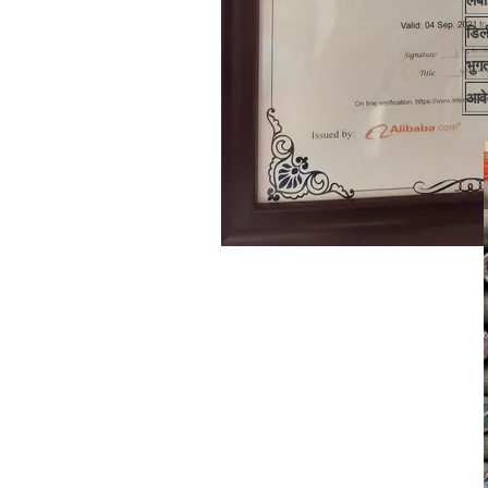
लंब
डिल
भुगत
आवे