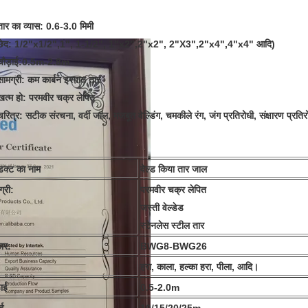
तार का व्यास
: 0.6-3.0 मिमी
छेद
: 1/2"x1/2",1", 1-1/2", 1"x2",2"x2", 2"X3",2"x4",4"x4" आदि)
चौड़ाई
:0.5m-2.8m
सामग्री
: कम कार्बन इस्पात तार
खत्म हो
: परमवीर चक्र लेपित
चरित्र
: सटीक संरचना, वर्दी जाल, मजबूत वेल्डिंग, चमकीले रंग, जंग प्रतिरोधी, संक्षारण प्
ोडक्ट का नाम
वेल्ड किया तार जाल
्री:
परमवीर चक्र लेपित
जस्ती वेल्डेड
स्टेनलेस स्टील तार
ार:
BWG8-BWG26
हरा, काला, हल्का हरा, पीला, आदि।
़ाई
0.5-2.0m